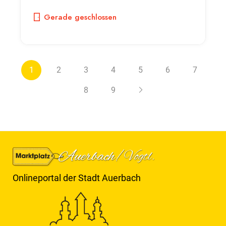
Gerade geschlossen
1
2
3
4
5
6
7
8
9
Onlineportal der Stadt Auerbach