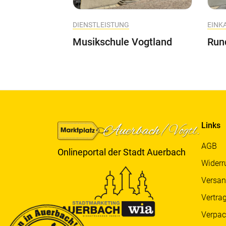
DIENSTLEISTUNG
EINK
Musikschule Vogtland
Run
Links
AGB
Onlineportal der Stadt Auerbach
Widerr
Versan
Vertra
Verpa