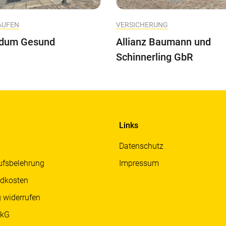
AUFEN
VERSICHERUNG
dum Gesund
Allianz Baumann und
Schinnerling GbR
Links
Datenschutz
ufsbelehrung
Impressum
dkosten
g widerrufen
ckG